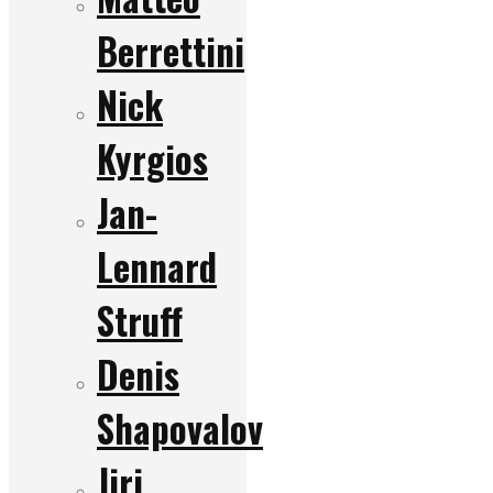
Berrettini
Nick
Kyrgios
Jan-
Lennard
Struff
Denis
Shapovalov
Jiri