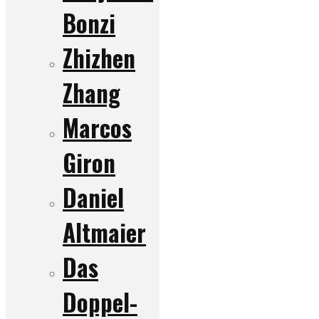
Bonzi
Zhizhen
Zhang
Marcos
Giron
Daniel
Altmaier
Das
Doppel-