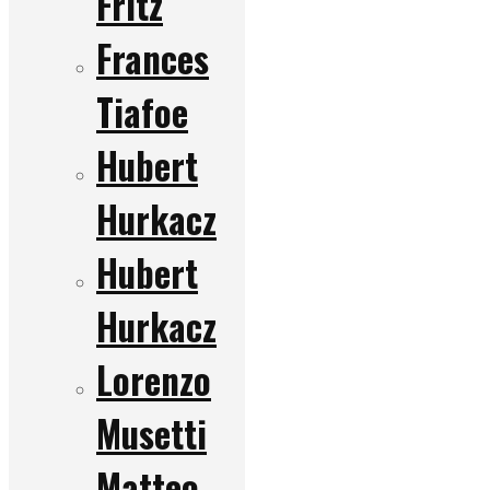
Fritz
Frances
Tiafoe
Hubert
Hurkacz
Hubert
Hurkacz
Lorenzo
Musetti
Matteo