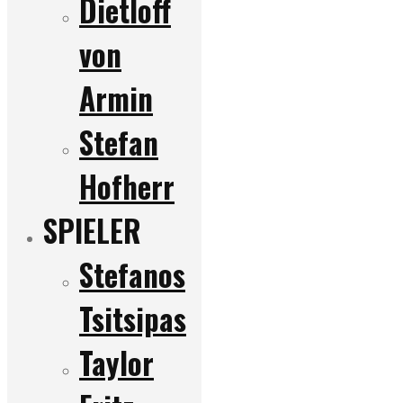
Dietloff
von
Armin
Stefan
Hofherr
SPIELER
Stefanos
Tsitsipas
Taylor