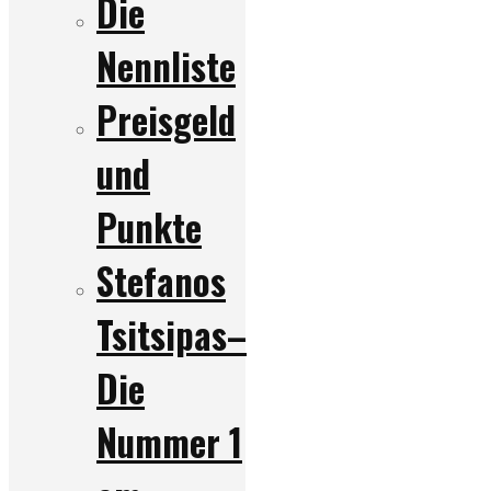
Die
Nennliste
Preisgeld
und
Punkte
Stefanos
Tsitsipas–
Die
Nummer 1