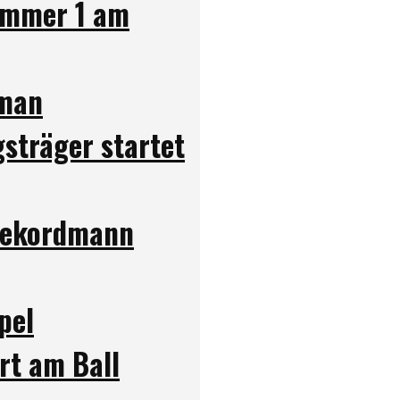
Nummer 1 am
wman
gsträger startet
 Rekordmann
pel
art am Ball