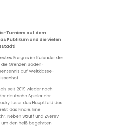
nis-Turniers auf dem
as Publikum und die vielen
tstadt!
festes Ereignis im Kalender der
er die Grenzen Baden-
sentennis auf Weltklasse-
issenhof.
als seit 2019 wieder nach
der deutsche Spieler der
 Lucky Loser das Hauptfeld des
ekt das Finale. Eine
ch“. Neben Struff und Zverev
rt um den heiß begehrten