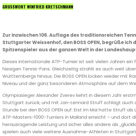
GRUSSWORT WINFRIED KRETSCHMANN
Zur inzwischen 106. Auflage des traditionsreichen Ten
Stuttgarter Weissenhof, den BOSS OPEN, begrüße ich d
Spitzenspieler aus der ganzen Welt in der Landeshaup
Dieses internationale ATP-Turnier ist seit vielen Jahren ein 
hiesigen Tennis-Fans. Gleichzeitig strahlt es auch weit üb
Württembergs hinaus. Die BOSS OPEN locken wieder mit Ra
Niveau und der ganz besonderen Atmosphäre auf dem We
Olympiasieger Alexander Zverev kehrt in diesem Jahr erstm
Stuttgart zurück, und mit Jan-Lennard Struff schlägt auch 
Stunde bei den BOSS OPEN auf: Erst im Mai hatte Struff als
ATP-Masters-1000-Turniers in Mailand erreicht – und dort dir
herausragende Leistung und sicher alles andere als „glückli
spielen auch viele weitere Ausnahme-Athleten in Stuttga