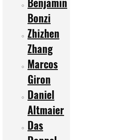
Benjamin
Bonzi
Zhizhen
Zhang
Marcos
Giron
Daniel
Altmaier
Das