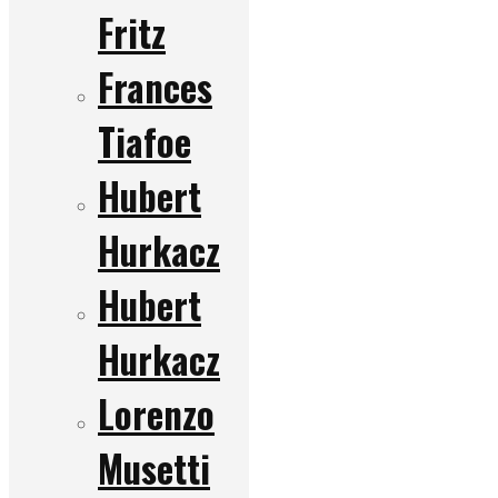
Fritz
Frances
Tiafoe
Hubert
Hurkacz
Hubert
Hurkacz
Lorenzo
Musetti