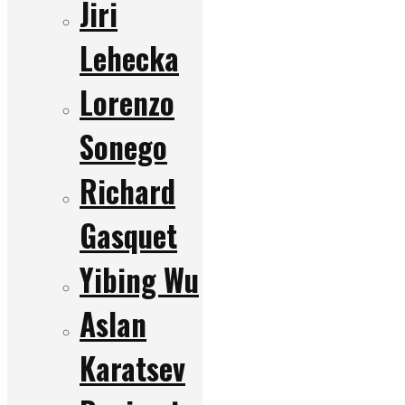
Jiri
Lehecka
Lorenzo
Sonego
Richard
Gasquet
Yibing Wu
Aslan
Karatsev