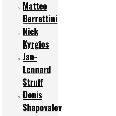
Matteo
Berrettini
Nick
Kyrgios
Jan-
Lennard
Struff
Denis
Shapovalov