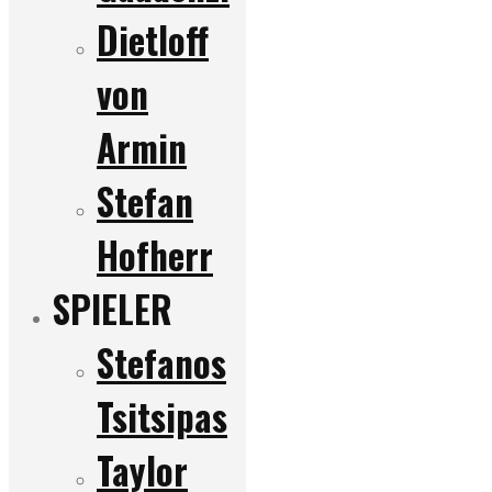
Dietloff
von
Armin
Stefan
Hofherr
SPIELER
Stefanos
Tsitsipas
Taylor