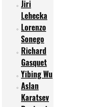
Jiri
Lehecka
Lorenzo
Sonego
Richard
Gasquet
Yibing Wu
Aslan
Karatsev