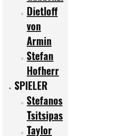
Dietloff
von
Armin
Stefan
Hofherr
SPIELER
Stefanos
Tsitsipas
Taylor