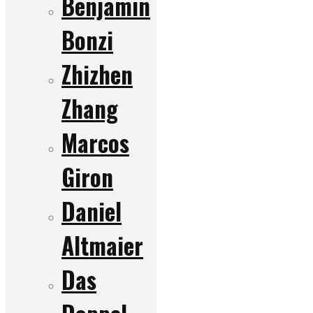
Benjamin
Bonzi
Zhizhen
Zhang
Marcos
Giron
Daniel
Altmaier
Das