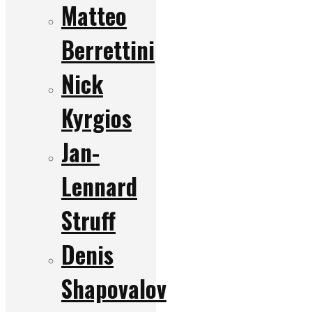
Matteo
Berrettini
Nick
Kyrgios
Jan-
Lennard
Struff
Denis
Shapovalov