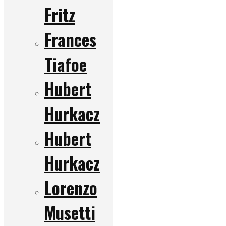
Fritz
Frances
Tiafoe
Hubert
Hurkacz
Hubert
Hurkacz
Lorenzo
Musetti