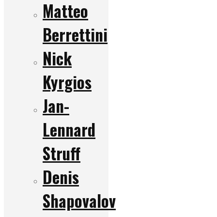
Matteo
Berrettini
Nick
Kyrgios
Jan-
Lennard
Struff
Denis
Shapovalov