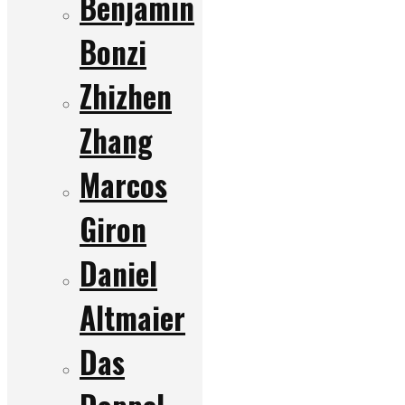
Benjamin
Bonzi
Zhizhen
Zhang
Marcos
Giron
Daniel
Altmaier
Das