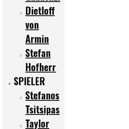
Dietloff
von
Armin
Stefan
Hofherr
SPIELER
Stefanos
Tsitsipas
Taylor