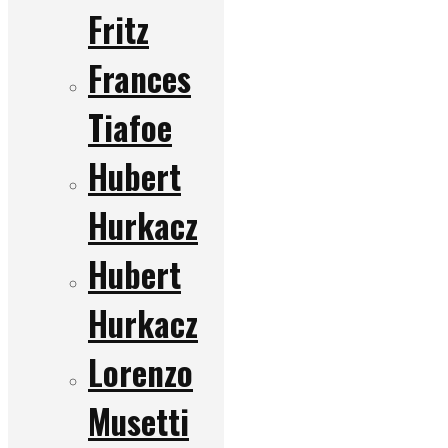
Fritz
Frances
Tiafoe
Hubert
Hurkacz
Hubert
Hurkacz
Lorenzo
Musetti