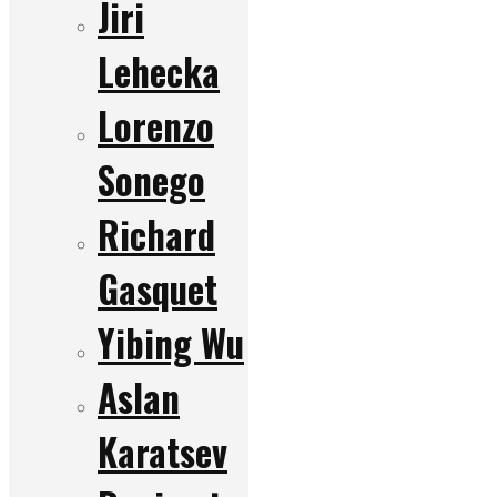
Jiri
Lehecka
Lorenzo
Sonego
Richard
Gasquet
Yibing Wu
Aslan
Karatsev